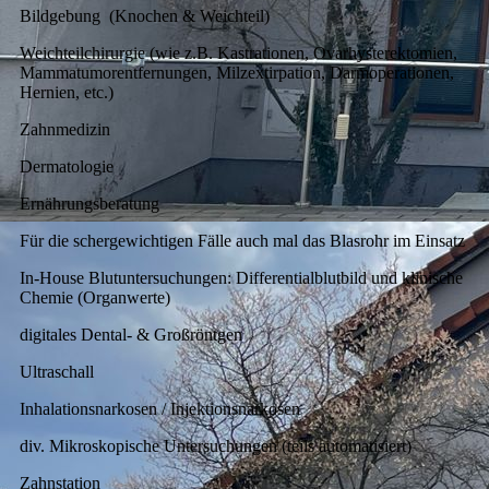
Bildgebung (Knochen & Weichteil)
Weichteilchirurgie (wie z.B. Kastrationen, Ovarhysterektomien,
Mammatumorentfernungen, Milzextirpation, Darmoperationen,
Hernien, etc.)
Zahnmedizin
Dermatologie
Ernährungsberatung
Für die schergewichtigen Fälle auch mal das Blasrohr im Einsatz
In-House Blutuntersuchungen: Differentialblutbild und klinische
Chemie (Organwerte)
digitales Dental- & Großröntgen
Ultraschall
Inhalationsnarkosen / Injektionsnarkosen
div. Mikroskopische Untersuchungen (teils automatisiert)
Zahnstation