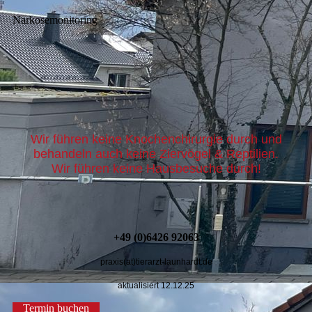
Narkosemonitoring
Wir führen keine Knochenchirurgie durch und
behandeln auch keine Ziervögel & Reptilien.
Wir führen keine Hausbesuche durch!
+49 (0)6426 92063
praxis(at)tierarzt-launhardt.de
aktualisiert 12.12.25
Termin buchen