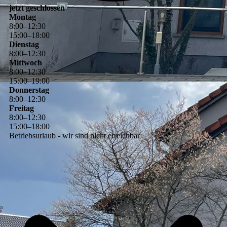
jetzt geschlossen
Montag
8
:
00
–
12
:
30
15
:
00
–
18
:
00
Dienstag
8
:
00
–
12
:
30
Mittwoch
8
:
00
–
12
:
30
15
:
00
–
19
:
00
Donnerstag
8
:
00
–
12
:
30
Freitag
8
:
00
–
12
:
30
15
:
00
–
18
:
00
Betriebsurlaub - wir sind nicht erreichbar