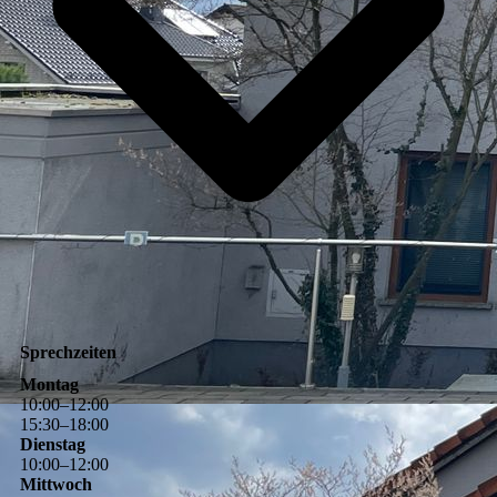
Sprechzeiten
Montag
10
:
00
–
12
:
00
15
:
30
–
18
:
00
Dienstag
10
:
00
–
12
:
00
Mittwoch