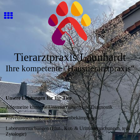
Tierarztpraxis Launhardt
Ihre kompetente "Haustierarztpraxis"
Unsere Leistungen für Ihr Tier
Allgemeine klinische Untersuchungen und Diagnostik
Präventionen: Impfung, Parasitenbekämpfung
Laboruntersuchungen (Blut-, Kot- & Urinuntersuchungen, teils
Zytologie)